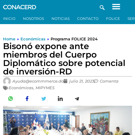
INICIO
NOSOTROS
NOTICIAS
CONTACTO
FOLICE
SER
Home
»
Económicas
»
Programa FOLICE 2024
Bisonó expone ante
miembros del Cuerpo
Diplomático sobre potencial
de inversión-RD
Ayuda@ecommmerce.do
julio 21, 2023
Comenta
Económicas
,
MIPYMES