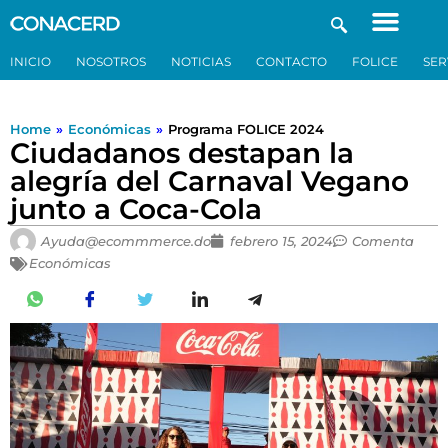
INICIO
NOSOTROS
NOTICIAS
CONTACTO
FOLICE
SER
Home
»
Económicas
»
Programa FOLICE 2024
Ciudadanos destapan la
alegría del Carnaval Vegano
junto a Coca-Cola
Ayuda@ecommmerce.do
febrero 15, 2024
Comenta
Económicas