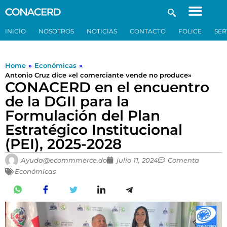
INICIO
NOSOTROS
NOTICIAS
CONTACTO
FOLICE
SER
Home
»
Económicas
»
Antonio Cruz dice «el comerciante vende no produce»
CONACERD en el encuentro
de la DGII para la
Formulación del Plan
Estratégico Institucional
(PEI), 2025-2028
Ayuda@ecommmerce.do
julio 11, 2024
Comenta
Económicas