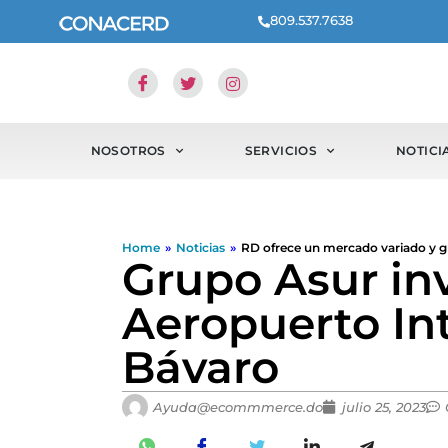
809.537.7638
NOSOTROS
SERVICIOS
NOTICI
Home
»
Noticias
»
RD ofrece un mercado variado y g
Grupo Asur inv
Aeropuerto In
Bávaro
Ayuda@ecommmerce.do
julio 25, 2023