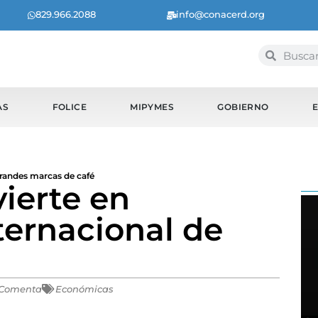
829.966.2088
info@conacerd.org
AS
FOLICE
MIPYMES
GOBIERNO
randes marcas de café
ierte en
ternacional de
Comenta
Económicas