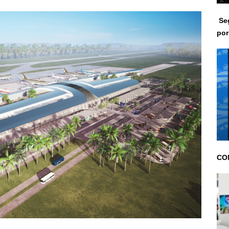
Seg
po
CON