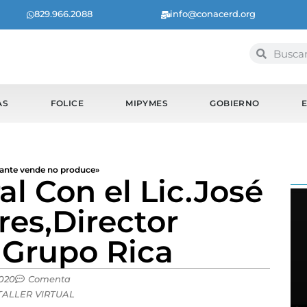
829.966.2088
info@conacerd.org
AS
FOLICE
MIPYMES
GOBIERNO
iante vende no produce»
l Con el Lic.José
res,Director
 Grupo Rica
2020
Comenta
TALLER VIRTUAL