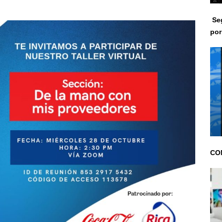
Seg
po
CON