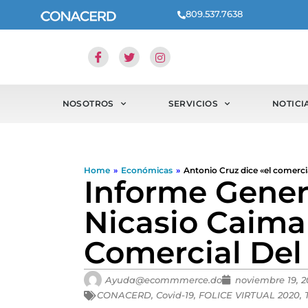
809.537.7638
NOSOTROS
SERVICIOS
NOTICI
Home
»
Económicas
»
Antonio Cruz dice «el comerc
Informe Genera
Nicasio Caima
Comercial Del
Ayuda@ecommmerce.do
noviembre 19, 
CONACERD
,
Covid-19
,
FOLICE VIRTUAL 2020
,