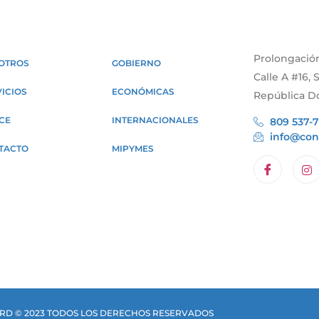
Prolongación
OTROS
GOBIERNO
Calle A #16,
ICIOS
ECONÓMICAS
República D
CE
INTERNACIONALES
809 537-
info@con
TACTO
MIPYMES
D © 2023 TODOS LOS DERECHOS RESERVADOS