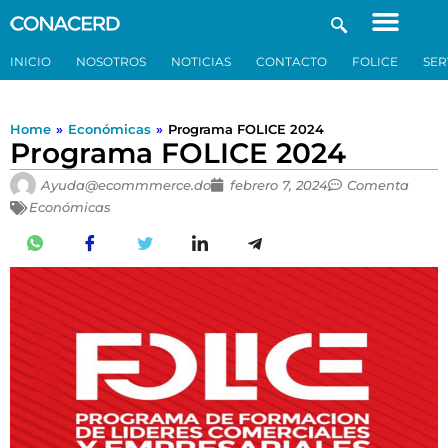
INICIO
NOSOTROS
NOTICIAS
CONTACTO
FOLICE
SER
Home
»
Económicas
»
Programa FOLICE 2024
Programa FOLICE 2024
Ayuda@ecommmerce.do
febrero 7, 2024
Comenta
Económicas