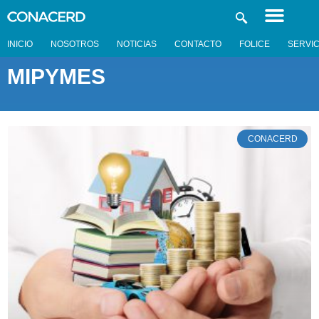
INICIO
NOSOTROS
NOTICIAS
CONTACTO
FOLICE
SERVIC
MIPYMES
CONACERD